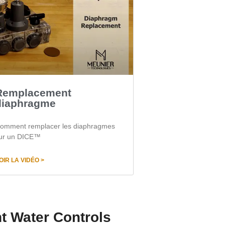
Remplacement
diaphragme
omment remplacer les diaphragmes
ur un DICE™
OIR LA VIDÉO >
nt Water Controls