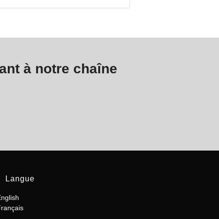
nt à notre chaîne
Langue
nglish
rançais