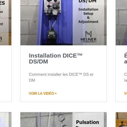
Installation DICE™
DS/DM
Comment installer les DICE™ DS et
C
DM
l
VOIR LA VIDÉO >
V