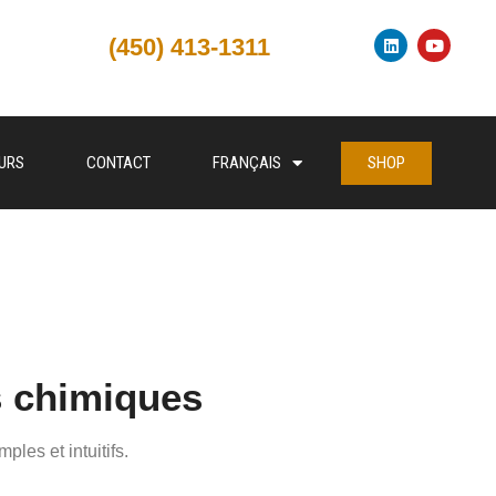
(450) 413-1311
SHOP
EURS
CONTACT
FRANÇAIS
+1 450 413 1311
SHOP
TRIBUTEURS
CONTACT
s chimiques
es et intuitifs.