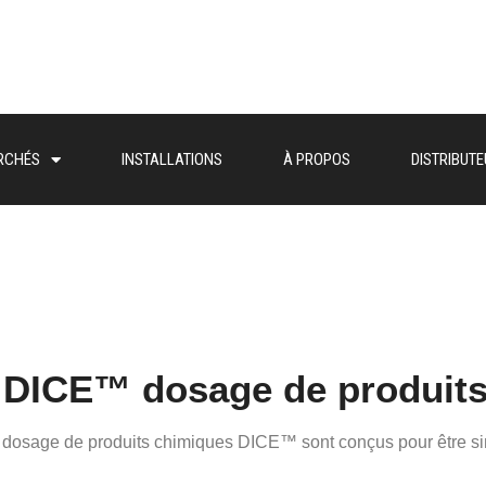
RCHÉS
INSTALLATIONS
À PROPOS
DISTRIBUT
TECHNIQUE
MARCHÉS
INSTALLATIONS
À PROPOS
DIS
FRANÇAIS
 DICE™ dosage de produit
dosage de produits chimiques DICE™ sont conçus pour être simpl